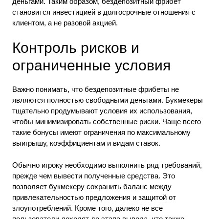
деньгами. Таким образом, бездепозитный фрибет
становится инвестицией в долгосрочные отношения с
клиентом, а не разовой акцией.
Контроль рисков и
ограниченные условия
Важно понимать, что бездепозитные фрибеты не
являются полностью свободными деньгами. Букмекеры
тщательно продумывают условия их использования,
чтобы минимизировать собственные риски. Чаще всего
такие бонусы имеют ограничения по максимальному
выигрышу, коэффициентам и видам ставок.
Обычно игроку необходимо выполнить ряд требований,
прежде чем вывести полученные средства. Это
позволяет букмекеру сохранить баланс между
привлекательностью предложения и защитой от
злоупотреблений. Кроме того, далеко не все
пользователи доходят до этапа вывода, что также