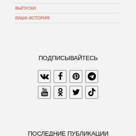
ВЫПУСКИ
ВАША ИСТОРИЯ
ПОДПИСЫВАЙТЕСЬ
ПОСЛЕДНИЕ ПУБЛИКАЦИИ