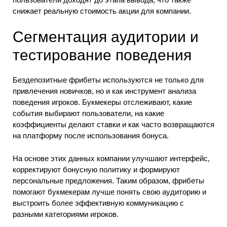
снижает реальную стоимость акции для компании.
Сегментация аудитории и
тестирование поведения
Бездепозитные фрибеты используются не только для
привлечения новичков, но и как инструмент анализа
поведения игроков. Букмекеры отслеживают, какие
события выбирают пользователи, на какие
коэффициенты делают ставки и как часто возвращаются
на платформу после использования бонуса.
На основе этих данных компании улучшают интерфейс,
корректируют бонусную политику и формируют
персональные предложения. Таким образом, фрибеты
помогают букмекерам лучше понять свою аудиторию и
выстроить более эффективную коммуникацию с
разными категориями игроков.