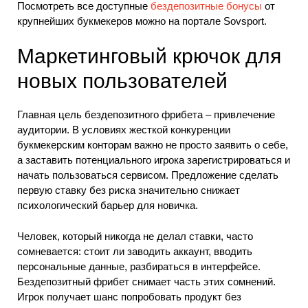
Посмотреть все доступные
бездепозитные бонусы
от
крупнейших букмекеров можно на портале Sovsport.
Маркетинговый крючок для
новых пользователей
Главная цель бездепозитного фрибета – привлечение
аудитории. В условиях жесткой конкуренции
букмекерским конторам важно не просто заявить о себе,
а заставить потенциального игрока зарегистрироваться и
начать пользоваться сервисом. Предложение сделать
первую ставку без риска значительно снижает
психологический барьер для новичка.
Человек, который никогда не делал ставки, часто
сомневается: стоит ли заводить аккаунт, вводить
персональные данные, разбираться в интерфейсе.
Бездепозитный фрибет снимает часть этих сомнений.
Игрок получает шанс попробовать продукт без