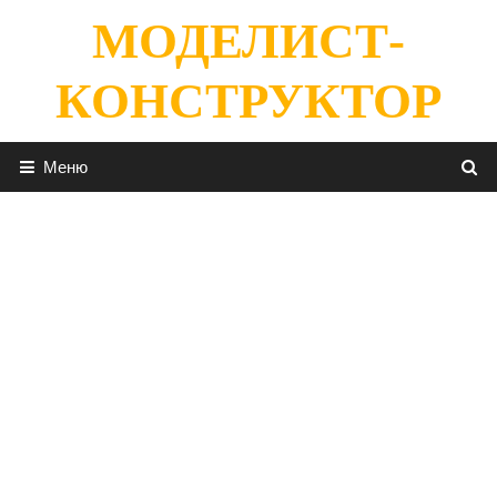
Перейти
МОДЕЛИСТ-
к
содержимому
КОНСТРУКТОР
Меню