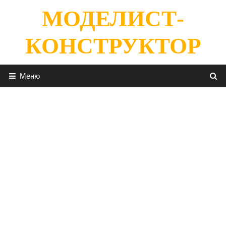
Перейти
МОДЕЛИСТ-
к
содержимому
КОНСТРУКТОР
Меню