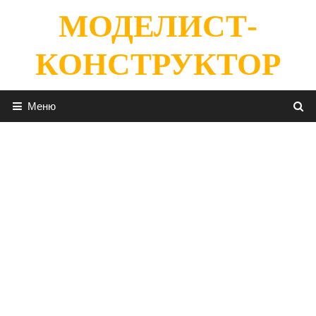
Перейти
МОДЕЛИСТ-
к
содержимому
КОНСТРУКТОР
Меню