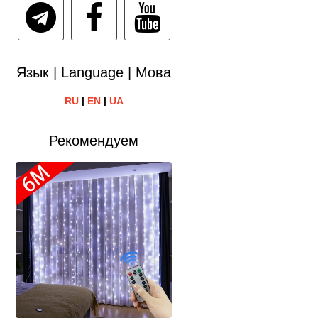
Язык | Language | Мова
RU
|
EN
|
UA
Рекомендуем