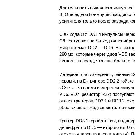
Длительность выходного импульса 
В. Очередной R-импульс кардиосиг
усилителя только после разряда ко
С выхода ОУ DA1.4 импульсы чере
С8 поступают на S-вход одновибрат
микросхемах DD2 — DD6. На выхо
280 мс, которые через диод VD5 за
сигналы на вход, что еще больше 
Интервал для измерения, равный 12
первый, на D-триггере DD2.2 той ж
«Счет». За время измерения импул
VD6, VD7, резистор R22) поступаю
она из триггеров DD3.1 и DD3.2, с
обеспечивает жидкокристаллическ
Триггер DD3.1, срабатывая, индицир
дешифратор DD5 — второго (от 0 до 
отсчета ударов пульса в минуту). 