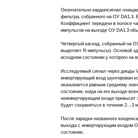
Окончательно кардиосигнал очищает
фильтра, собранного на ОУ DA1.3. 
Коэффициент передачи в полосе час
импульсов на выходе ОУ DA1.3 обы
Четвертый каскад, собранный на ОУ
выделяет R-импульсы). Основой зд
исходном состоянии у которого на
Исследуемый сигнал через диоды V
инвертирующий вход шунтирован ко
оказывается равным среднему значе
состояние, когда на его выходе воз
неинвертирующем входе превысит э
будет сохраняться в течение 2…3 м
После зарядки названного конденс
выхода с инвертирующим входом ОУ
состояние.