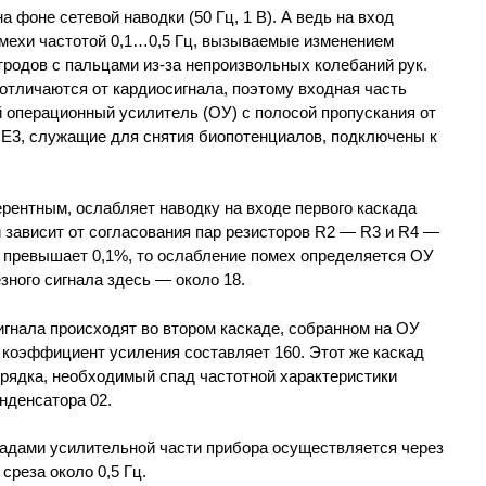
 фоне сетевой наводки (50 Гц, 1 В). А ведь на вход
мехи частотой 0,1…0,5 Гц, вызываемые изменением
тродов с пальцами из-за непроизвольных колебаний рук.
отличаются от кардиосигнала, поэтому входная часть
 операционный усилитель (ОУ) с полосой пропускания от
, Е3, служащие для снятия биопотенциалов, подключены к
ентным, ослабляет наводку на входе первого каскада
 зависит от согласования пар резисторов R2 — R3 и R4 —
е превышает 0,1%, то ослабление помех определяется ОУ
ного сигнала здесь — около 18.
гнала происходят во втором каскаде, собранном на ОУ
о коэффициент усиления составляет 160. Этот же каскад
орядка, необходимый спад частотной характеристики
нденсатора 02.
адами усилительной части прибора осуществляется через
среза около 0,5 Гц.