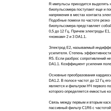
R-импульсы приходится выделять на
биопульсомера поступают еще и по
напряжения в местах контакта элек
Подобные помехи по частоте резко 
биопульсомера представляет собой
0,5 до 12 Гц. Причем электроды Е1
«ножкам» 2 и 3 DA1.1.
Электрод Е2, называемый индиффер
усилителя. Степень эффективности
R5. Если разброс сопротивлений н
DA1.1. Коэффициент усиления полез
Основные преобразования кардиоси
DA1.2. В полосе частот до 12 Гц ег
является и фильтром НЧ первого п
которого определяется емкостью ко
Связь между первым и вторым каск
пассивный фильтр C1R6 с частотой 