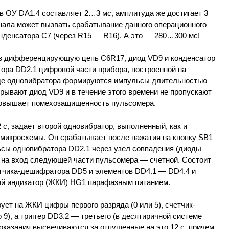
в ОУ DA1.4 составляет 2…3 мс, амплитуда же достигает 3
нала может вызвать срабатывание данного операционного
нденсатора С7 (через R15 — R16). А это — 280…300 мс!
з дифференцирующую цепь C6R17, диод VD9 и конденсатор
ора DD2.1 цифровой части прибора, построенной на
де одновибратора формируются импульсы длительностью
крывают диод VD9 и в течение этого времени не пропускают
повышает помехозащищенность пульсомера.
 с, задает второй одновибратор, выполненный, как и
е микросхемы. Он срабатывает после нажатия на кнопку SB1
ьсы одновибратора DD2.1 через узел совпадения (диоды
т на вход следующей части пульсомера — счетной. Состоит
четчика-дешифратора DD5 и элементов DD4.1 — DD4.4 и
ий индикатор (ЖКИ) HG1 парафазным питанием.
ует на ЖКИ цифры первого разряда (0 или 5), счетчик-
9), а триггер DD3.2 — третьего (в десятиричной системе
Показания высвечиваются за отпущенные на это 12 с, причем