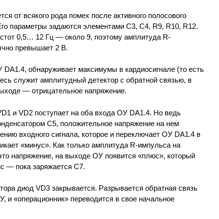
ся от всякого рода помех после активного полосового
Его параметры задаются элементами С3, С4, R9, R10, R12.
тот 0,5… 12 Гц — около 9, поэтому амплитуда R-
чно превышает 2 В.
 DA1.4, обнаруживает максимумы в кардиосигнале (то есть
есь служит амплитудный детектор с обратной связью, в
 выходе — отрицательное напряжение.
D1 и VD2 поступает на оба входа ОУ DA1.4. Но ведь
нденсатором С5, положительное напряжение на нем
нию входного сигнала, которое и переключает ОУ DA1.4 в
никает «минус». Как только амплитуда R-импульса на
то напряжение, на выходе ОУ появится «плюс», который
с — пока заряжается С7.
атора диод VD3 закрывается. Разрывается обратная связь
, и «операционник» переводится в свое начальное