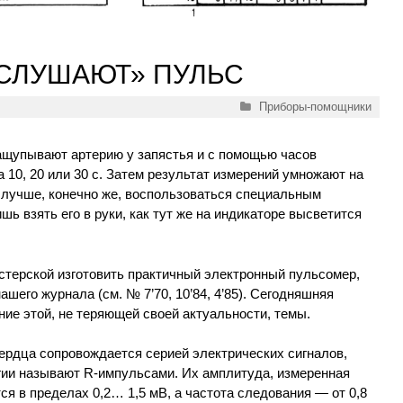
СЛУШАЮТ» ПУЛЬС
Рубрики
Приборы-помощники
щупывают артерию у запястья и с помощью часов
 10, 20 или 30 с. Затем результат измерений умножают на
лучше, конечно же, воспользоваться специальным
ь взять его в руки, как тут же на индикаторе высветится
стерской изготовить практичный электронный пульсомер,
шего журнала (см. № 7’70, 10’84, 4’85). Сегодняшняя
ие этой, не теряющей своей актуальности, темы.
ердца сопровождается серией электрических сигналов,
гии называют R-импульсами. Их амплитуда, измеренная
ся в пределах 0,2… 1,5 мВ, а частота следования — от 0,8