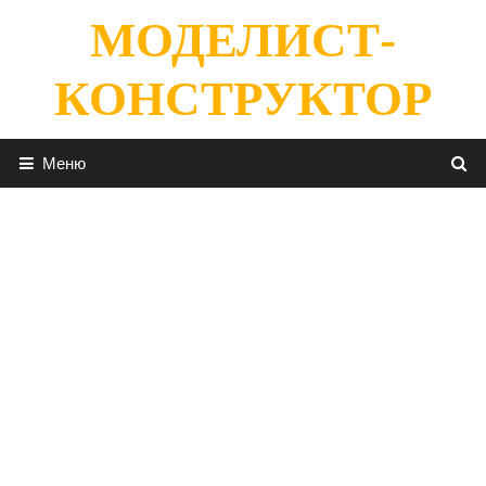
Перейти
МОДЕЛИСТ-
к
содержимому
КОНСТРУКТОР
Меню