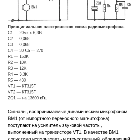
Принципиальная электрическая схема радиомикрофона.
С1 — 20мк х 6,ЗВ
С2 — 0,068
С3 — 0,068
С4 — 30 С5 — 270
R1 — 150K
R2 — 10K
R3 — 12K
R4 — 3,3K
R5 — 430
VT1 — КТ315Г
VT2 — КТ315Г
ZQ1 — на 13600 кГц
Сигналы, воспринимаемые динамическим микрофоном
ВМ1 (от импортного переносного магнитофона),
поступают на усилитель звуковой частоты,
выполненный на транзисторе VT1. В качестве ВМ1
допустимо использовать и отечественный, обладающий