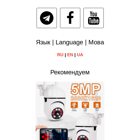
Язык | Language | Мова
RU
|
EN
|
UA
Рекомендуем