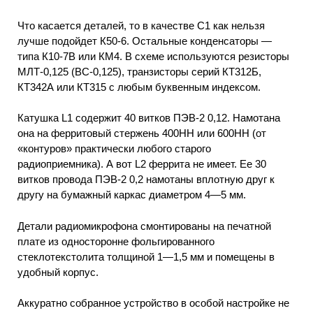
Что касается деталей, то в качестве С1 как нельзя
лучше подойдет К50-6. Остальные конденсаторы —
типа К10-7В или КМ4. В схеме используются резисторы
МЛТ-0,125 (ВС-0,125), транзисторы серий КТ312Б,
КТ342А или КТ315 с любым буквенным индексом.
Катушка L1 содержит 40 витков ПЭВ-2 0,12. Намотана
она на ферритовый стержень 400НН или 600НН (от
«контуров» практически любого старого
радиоприемника). А вот L2 феррита не имеет. Ее 30
витков провода ПЭВ-2 0,2 намотаны вплотную друг к
другу на бумажный каркас диаметром 4—5 мм.
Детали радиомикрофона смонтированы на печатной
плате из односторонне фольгированного
стеклотекстолита толщиной 1—1,5 мм и помещены в
удобный корпус.
Аккуратно собранное устройство в особой настройке не