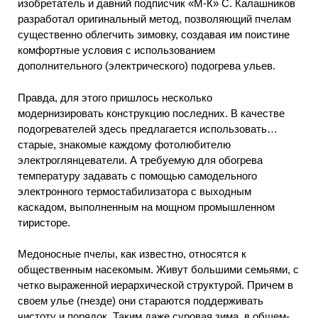
изобретатель и давний подписчик «М-К» С. Калашников
разработал оригинальный метод, позволяющий пчелам
существенно облегчить зимовку, создавая им поистине
комфортные условия с использованием
дополнительного (электрического) подогрева ульев.
Правда, для этого пришлось несколько
модернизировать конструкцию последних. В качестве
подогревателей здесь предлагается использовать…
старые, знакомые каждому фотолюбителю
электроглянцеватели. А требуемую для обогрева
температуру задавать с помощью самодельного
электронного термостабилизатора с выходным
каскадом, выполненным на мощном промышленном
тиристоре.
Медоносные пчелы, как известно, относятся к
общественным насекомым. Живут большими семьями, с
четко выраженной иерархической структурой. Причем в
своем улье (гнезде) они стараются поддерживать
чистоту и порядок. Таким даже суровая зима, в общем-