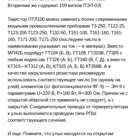
Вторичная же содержит 109 витков ПЭЛ-0,8.
Тиристор ПТЛ100 можно заменить более современными
мощными промышленными приборами Т3-250, Т122-25,
Т123-200 Т123-250, Т132-50, Т151-100, Т161-160, Т161-
160, Т171-200, Т171-250 (последнее число в
наименовании указывает на ток — в амперах). Вместо
МП42Б подойдут ГТ104 (Б, В), ГТ108, ГТ203В, ГТ305 с
любым индексом, ГТ326 (А, Б), ГТ340 (В, Г, Д), а вместо
КТ315—КТ312 (А, В), КТ325 (А, Б, В) КТ358В. А в
качестве нагрузочного резистора рекомендую
использовать соответствующее число (по одному на
улей) элементов (от фотоглянцевателя ФГ-9) — ЭН-9 с
параметрами U=220 В, Р=160 Вт, R=300 Ом. Причем не с
открытой обмоткой (те применять не следует), а с
закрытой. Соединительные провода от терморегулятора
к улью выполняются проводом типа РПШ
соответствующего сечения.
И еще. Помните, что ульи находятся на открытом