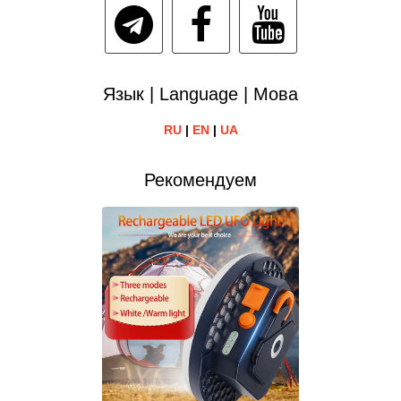
Язык | Language | Мова
RU
|
EN
|
UA
Рекомендуем