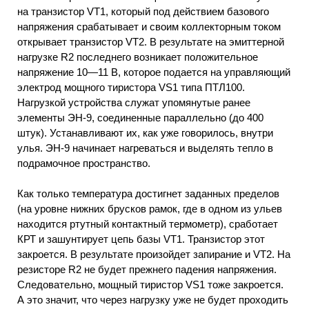
на транзистор VT1, который под действием базового
напряжения срабатывает и своим коллекторным током
открывает транзистор VT2. В результате на эмиттерной
нагрузке R2 последнего возникает положительное
напряжение 10—11 В, которое подается на управляющий
электрод мощного тиристора VS1 типа ПТЛ100.
Нагрузкой устройства служат упомянутые ранее
элементы ЭН-9, соединенные параллельно (до 400
штук). Устанавливают их, как уже говорилось, внутри
улья. ЭН-9 начинает нагреваться и выделять тепло в
подрамочное пространство.
Как только температура достигнет заданных пределов
(на уровне нижних брусков рамок, где в одном из ульев
находится ртутный контактный термометр), сработает
КРТ и зашунтирует цепь базы VT1. Транзистор этот
закроется. В результате произойдет запирание и VT2. На
резисторе R2 не будет прежнего падения напряжения.
Следовательно, мощный тиристор VS1 тоже закроется.
А это значит, что через нагрузку уже не будет проходить