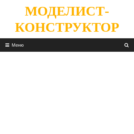
Перейти
МОДЕЛИСТ-
к
содержимому
КОНСТРУКТОР
Меню