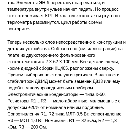
ток. Элементы ЭН-9 перестанут нагреваться, и
температура внутри ульев начнет падать. Но процесс
этот отслеживает КРТ. И как только контакты ртутного
термометра разомкнутся, цикл работы схемы
повторится.
Теперь несколько слов непосредственно о конструкции и
деталях устройства. Собрано оно (см. иллюстрации) на
плате из двухстороннего фольгированного
стеклотекстолита 2 Х 62 X 100 мм. Все детали схемы,
кроме диодной сборки КЦ405, расположены сверху.
Причем выбор их не столь уж и критичен. В частности,
стабилитрон Д814Д может быть заменен Д813 или ему
подобным полупроводниковым прибором.
Электролитические конденсаторы — типа К-50.
Резисторы R1…R3 — малогабаритные, маломощные с
допуском ±20% от номинала или им подобные.
Сопротивления R1, R2 типа МЛТ-0,5 Вт, сопротивление
R3 — МЯТ 1,0 Вт. Номиналы: R1 — 82 кОм, R2 — 1,3
кОм, R3 — 200 Ом.