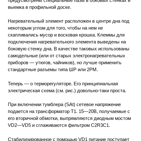
предусмотрены специальные пазы в боковых стенках и
выемка в профильной доске.
Нагревательный элемент расположен в центре дна под
некоторым углом для того, чтобы на нем не
скапливались мусор и восковая крошка. Клеммы для
подключения нагревательного элемента выведены на
боковую стенку дна. В качестве таковых использованы
самодельные (или от старых электронагревательных
приборов — утюгов, чайников), но лучше применить
стандартные разъемы типа ШР или 2РМ.
Теперь — о терморегуляторе. Его принципиальная
электрическая схема (см. рис.) довольно-таки проста.
При включении тумблера (SAt) сетевое напряжение
подается на трансформатор Т1. 15—20В, получаемые с
его вторичной обмотки, выпрямляются диодным мостом
VD2—VD5 и сглаживаются фильтром C2R3C1.
Стабилизированное с помощью VD1 питание поступает