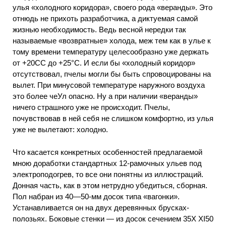
улья «холодного коридора», своего рода «веранды». Это
отнюдь не прихоть разработчика, а диктуемая самой
жизнью необходимость. Ведь весной нередки так
называемые «возвратные» холода, меж тем как в улье к
тому времени температуру целесообразно уже держать
от +20СС до +25°С. И если бы «холодный коридор»
отсутствовал, пчелы могли бы быть спровоцированы на
вылет. При минусовой температуре наружного воздуха
это более чеУл опасно. Ну а при наличии «веранды»
ничего страшного уже не происходит. Пчелы,
почувствовав в ней себя не слишком комфортно, из улья
уже не вылетают: холодно.
Что касается конкретных особенностей предлагаемой
мною доработки стандартных 12-рамочных ульев под
электроподогрев, то все они понятны из иллюстраций.
Донная часть, как в этом нетрудно убедиться, сборная.
Пол набран из 40—50-мм досок типа «вагонки».
Устанавливается он на двух деревянных брусках-
полозьях. Боковые стенки — из досок сечением 35Х XI50