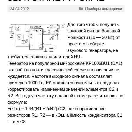
Рубрики
Приборы-помощники
24.04.2012
Для того чтобы получить
звуковой сигнал большой
мощности (10 — 20 Вт) от
простого в сборке
звукового генератора, не
требуется сложных усилителей НЧ.
Генератор на популярной микросхеме KP1006BU1 (DA1)
включён по почти классической схеме и в описании не
нуждается. Частота выходного сигнала составляет
примерно 1000 Гц. Её можно в значительных пределах
корректировать изменением значений элементов С2 и
R2. Выходную частоту в данной схеме рассчитывают по
формуле:
F(кГц) = 1,44/(R1 +2xR2)xC2, где сопротивление
резисторов R1, R2 — в кОм, а ёмкость конденсатора С1
— в мкФ.