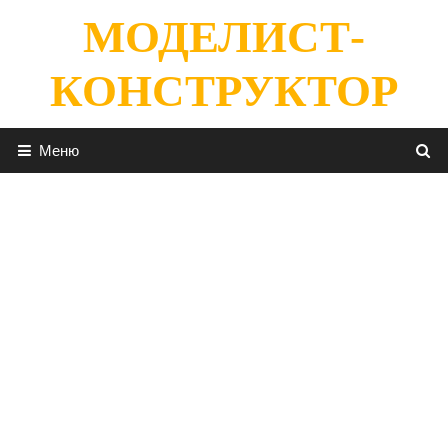
Перейти
МОДЕЛИСТ-
к
содержимому
КОНСТРУКТОР
Меню