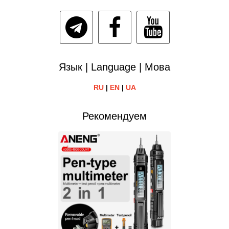
Язык | Language | Мова
RU
|
EN
|
UA
Рекомендуем