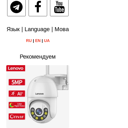
Язык | Language | Мова
RU
|
EN
|
UA
Рекомендуем