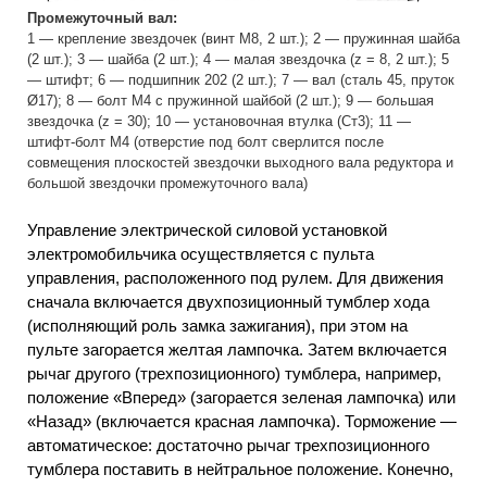
Промежуточный вал:
1 — крепление звездочек (винт М8, 2 шт.); 2 — пружинная шайба
(2 шт.); 3 — шайба (2 шт.); 4 — малая звездочка (z = 8, 2 шт.); 5
— штифт; 6 — подшипник 202 (2 шт.); 7 — вал (сталь 45, пруток
Ø17); 8 — болт М4 с пружинной шайбой (2 шт.); 9 — большая
звездочка (z = 30); 10 — установочная втулка (Ст3); 11 —
штифт-болт М4 (отверстие под болт сверлится после
совмещения плоскостей звездочки выходного вала редуктора и
большой звездочки промежуточного вала)
Управление электрической силовой установкой
электромобильчика осуществляется с пульта
управления, расположенного под рулем. Для движения
сначала включается двухпозиционный тумблер хода
(исполняющий роль замка зажигания), при этом на
пульте загорается желтая лампочка. Затем включается
рычаг другого (трехпозиционного) тумблера, например,
положение «Вперед» (загорается зеленая лампочка) или
«Назад» (включается красная лампочка). Торможение —
автоматическое: достаточно рычаг трехпозиционного
тумблера поставить в нейтральное положение. Конечно,