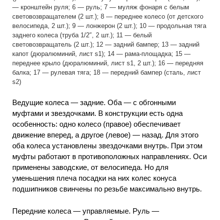
— кронштейн руля; 6 — руль; 7 — муляж фонаря с белым
световозвращателем (2 шт.); 8 — переднее колесо (от детского
велосипеда, 2 шт.); 9 — лонжерон (2 шт.); 10 — продольная тяга
заднего колеса (труба 1/2″, 2 шт.); 11 — белый
световозвращатель (2 шт.); 12 — задний бампер; 13 — задний
капот (дюралюминий, лист s1); 14 — рама-площадка; 15 —
переднее крыло (дюралюминий, лист s1, 2 шт.); 16 — передняя
балка; 17 — рулевая тяга; 18 — передний бампер (сталь, лист
s2)
Ведущие колеса — задние. Оба — с обгонными
муфтами и звездочками. В конструкции есть одна
особенность: одно колесо (правое) обеспечивает
движение вперед, а другое (левое) — назад. Для этого
оба колеса установлены звездочками внутрь. При этом
муфты работают в противоположных направлениях. Оси
применены заводские, от велосипеда. Но для
уменьшения плеча посадки на них колес конуса
подшипников свинчены по резьбе максимально внутрь.
Передние колеса — управляемые. Руль —