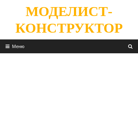
Перейти
МОДЕЛИСТ-
к
содержимому
КОНСТРУКТОР
Меню