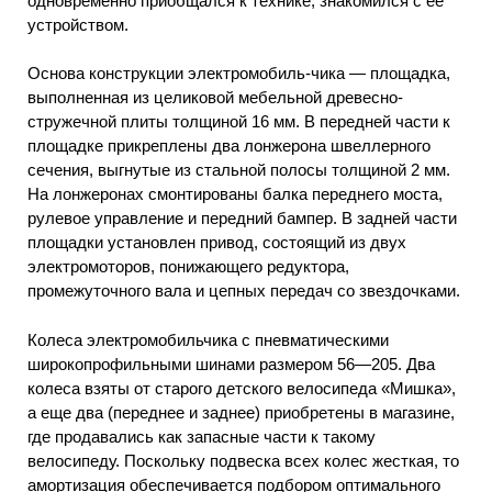
одновременно приобщался к технике, знакомился с ее
устройством.
Основа конструкции электромобиль-чика — площадка,
выполненная из целиковой мебельной древесно-
стружечной плиты толщиной 16 мм. В передней части к
площадке прикреплены два лонжерона швеллерного
сечения, выгнутые из стальной полосы толщиной 2 мм.
На лонжеронах смонтированы балка переднего моста,
рулевое управление и передний бампер. В задней части
площадки установлен привод, состоящий из двух
электромоторов, понижающего редуктора,
промежуточного вала и цепных передач со звездочками.
Колеса электромобильчика с пневматическими
широкопрофильными шинами размером 56—205. Два
колеса взяты от старого детского велосипеда «Мишка»,
а еще два (переднее и заднее) приобретены в магазине,
где продавались как запасные части к такому
велосипеду. Поскольку подвеска всех колес жесткая, то
амортизация обеспечивается подбором оптимального