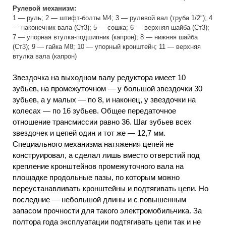
Рулевой механизм:
1 — руль; 2 — штифт-болты М4; 3 — рулевой вал (труба 1/2″); 4
— наконечник вала (Ст3); 5 — сошка; 6 — верхняя шайба (Ст3);
7 — упорная втулка-подшипник (капрон); 8 — нижняя шайба
(Ст3); 9 — гайка М8; 10 — упорный кронштейн; 11 — верхняя
втулка вала (капрон)
Звездочка на выходном валу редуктора имеет 10
зубьев, на промежуточном — у большой звездочки 30
зубьев, а у малых — по 8, и наконец, у звездочки на
колесах — по 16 зубьев. Общее передаточное
отношение трансмиссии равно 36. Шаг зубьев всех
звездочек и цепей один и тот же — 12,7 мм.
Специального механизма натяжения цепей не
конструировал, а сделал лишь вместо отверстий под
крепление кронштейнов промежуточного вала на
площадке продольные пазы, по которым можно
переустанавливать кронштейны и подтягивать цепи. Но
последние — небольшой длины и с повышенным
запасом прочности для такого электромобильчика. За
полтора года эксплуатации подтягивать цепи так и не