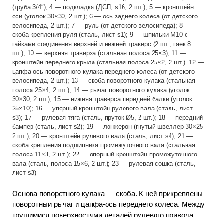
(труба 3/4″); 4 — подкладка (ДСП, s16, 2 шт.); 5 — кронштейн
оси (уголок 30×30, 2 шт.); 6 — ось заднего колеса (от детского
велосипеда, 2 шт.); 7 — руль (от детского велосипеда); 8 —
скоба крепления руля (сталь, лист s1); 9 — шпильки М10 с
гайками соединения верхней и нижней траверс (2 шт., гаек 8
шт.); 10 — верхняя траверза (стальная полоса 25×3); 11 —
кронштейн переднего крыла (стальная полоса 25×2, 2 шт.); 12 —
цапфа-ось поворотного кулака переднего колеса (от детского
велосипеда, 2 шт.); 13 — скоба поворотного кулака (стальная
полоса 25×4, 2 шт.); 14 — рычаг поворотного кулака (уголок
30×30, 2 шт.); 15 — нижняя траверса передней балки (уголок
25×10); 16 — упорный кронштейн рулевого вала (сталь, лист
s3); 17 — рулевая тяга (сталь, пруток Ø5, 2 шт.); 18 — передний
бампер (сталь, лист s2); 19 — лонжерон (гнутый швеллер 30×25
2 шт.); 20 — кронштейн рулевого вала (сталь, лист s4); 21 —
скоба крепления подшипника промежуточного вала (стальная
полоса 11×3, 2 шт.); 22 — опорный кронштейн промежуточного
вала (сталь, полоса 15×6, 2 шт.); 23 — рулевая сошка (сталь,
лист s3)
Основа поворотного кулака — скоба. К ней прикреплены
поворотный рычаг и цапфа-ось переднего колеса. Между
трущимися поверхностями деталей рулевого привода,