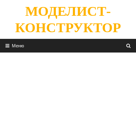
Перейти
МОДЕЛИСТ-
к
содержимому
КОНСТРУКТОР
Меню