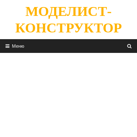
Перейти
МОДЕЛИСТ-
к
содержимому
КОНСТРУКТОР
Меню