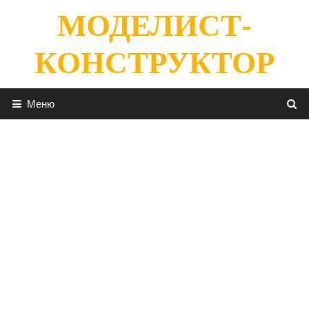
Перейти
МОДЕЛИСТ-
к
содержимому
КОНСТРУКТОР
Меню