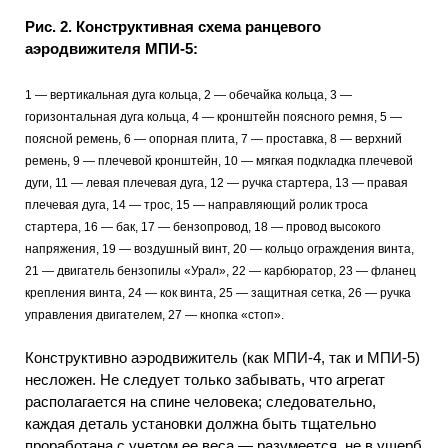
Рис. 2. Конструктивная схема ранцевого
аэродвижителя МПИ-5:
1 — вертикальная дуга кольца, 2 — обечайка кольца, 3 —
горизонтальная дуга кольца, 4 — кронштейн поясного ремня, 5 —
поясной ремень, 6 — опорная плита, 7 — проставка, 8 — верхний
ремень, 9 — плечевой кронштейн, 10 — мягкая подкладка плечевой
дуги, 11 — левая плечевая дуга, 12 — ручка стартера, 13 — правая
плечевая дуга, 14 — трос, 15 — направляющий ролик троса
стартера, 16 — бак, 17 — бензопровод, 18 — провод высокого
напряжения, 19 — воздушный винт, 20 — кольцо ограждения винта,
21 — двигатель бензопилы «Урал», 22 — карбюратор, 23 — фланец
крепления винта, 24 — кок винта, 25 — защитная сетка, 26 — ручка
управления двигателем, 27 — кнопка «стоп».
Конструктивно аэродвижитель (как МПИ-4, так и МПИ-5)
несложен. Не следует только забывать, что агрегат
располагается на спине человека; следовательно,
каждая деталь установки должна быть тщательно
проработана с учетом ее веса — разумеется, не в ущерб