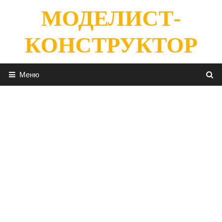
Перейти
МОДЕЛИСТ-
к
содержимому
КОНСТРУКТОР
Меню