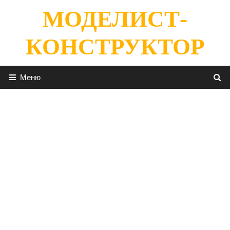
Перейти
МОДЕЛИСТ-
к
содержимому
КОНСТРУКТОР
Меню