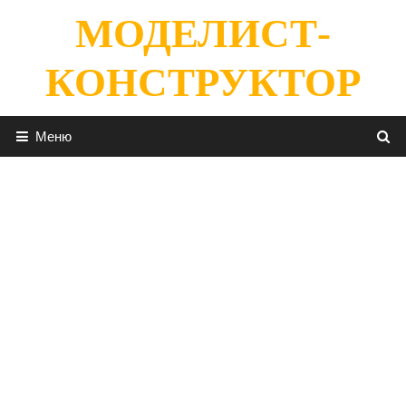
Перейти
МОДЕЛИСТ-
к
содержимому
КОНСТРУКТОР
Меню