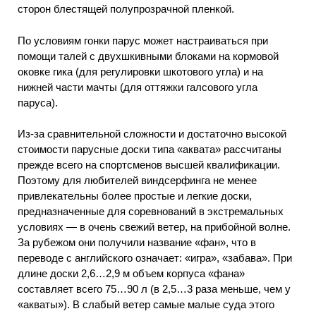
сторон блестящей полупрозрачной пленкой.
По условиям гонки парус может настраиваться при
помощи талей с двухшкивными блоками на кормовой
оковке гика (для регулировки шкотового угла) и на
нижней части мачты (для оттяжки галсового угла
паруса).
Из-за сравнительной сложности и достаточно высокой
стоимости парусные доски типа «аквата» рассчитаны
прежде всего на спортсменов высшей квалификации.
Поэтому для любителей виндсерфинга не менее
привлекательны более простые и легкие доски,
предназначенные для соревнований в экстремальных
условиях — в очень свежий ветер, на прибойной волне.
За рубежом они получили название «фан», что в
переводе с английского означает: «игра», «забава». При
длине доски 2,6…2,9 м объем корпуса «фана»
составляет всего 75…90 л (в 2,5…3 раза меньше, чем у
«акваты»). В слабый ветер самые малые суда этого