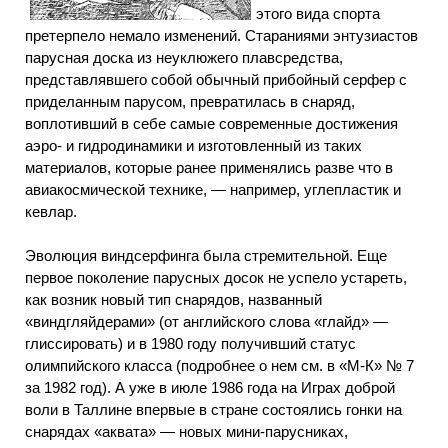
этого вида спорта
претерпело немало изменений. Стараниями энтузиастов
парусная доска из неуклюжего плавсредства,
представлявшего собой обычный прибойный серфер с
приделанным парусом, превратилась в снаряд,
воплотивший в себе самые современные достижения
аэро- и гидродинамики и изготовленный из таких
материалов, которые ранее применялись разве что в
авиакосмической технике, — например, углепластик и
кевлар.
Эволюция виндсерфинга была стремительной. Еще
первое поколение парусных досок не успело устареть,
как возник новый тип снарядов, названный
«виндгляйдерами» (от английского слова «глайд» —
глиссировать) и в 1980 году получивший статус
олимпийского класса (подробнее о нем см. в «М-К» № 7
за 1982 год). А уже в июле 1986 года на Играх доброй
воли в Таллине впервые в стране состоялись гонки на
снарядах «аквата» — новых мини-парусниках,