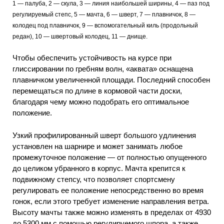
1 — палуба, 2 — скула, 3 — линия наибольшей ширины, 4 — паз под
регулируемый степс, 5 — мачта, 6 — шверт, 7 — плавничок, 8 —
колодец под плавничок, 9 — вспомогательный киль (продольный
редан), 10 — швертовый колодец, 11 — днище.
Чтобы обеспечить устойчивость на курсе при
глиссировании по гребням волн, «аквата» оснащена
плавничком увеличенной площади. Последний способен
перемещаться по длине в кормовой части доски,
благодаря чему можно подобрать его оптимальное
положение.
Узкий профилированный шверт большого удлинения
установлен на шарнире и может занимать любое
промежуточное положение — от полностью опущенного
до целиком убранного в корпус. Мачта крепится к
подвижному степсу, что позволяет спортсмену
регулировать ее положение непосредственно во время
гонок, если этого требует изменение направления ветра.
Высоту мачты также можно изменять в пределах от 4930
до 5300 мм с помощью регулируемого шпора, а также