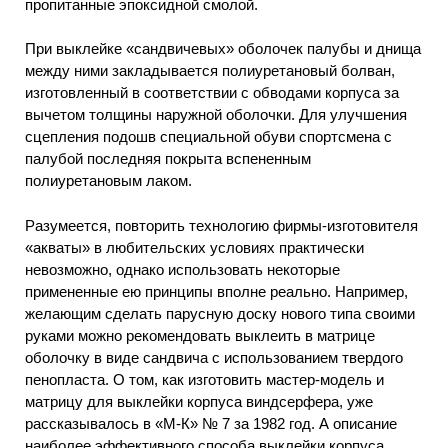
пропитанные эпоксидной смолой.
При выклейке «сандвичевых» оболочек палубы и днища
между ними закладывается полиуретановый болван,
изготовленный в соответствии с обводами корпуса за
вычетом толщины наружной оболочки. Для улучшения
сцепления подошв специальной обуви спортсмена с
палубой последняя покрыта вспененным
полиуретановым лаком.
Разумеется, повторить технологию фирмы-изготовителя
«акваты» в любительских условиях практически
невозможно, однако использовать некоторые
примененные ею принципы вполне реально. Например,
желающим сделать парусную доску нового типа своими
руками можно рекомендовать выклеить в матрице
оболочку в виде сандвича с использованием твердого
пенопласта. О том, как изготовить мастер-модель и
матрицу для выклейки корпуса виндсерфера, уже
рассказывалось в «М-К» № 7 за 1982 год. А описание
наиболее эффективного способа выклейки корпуса