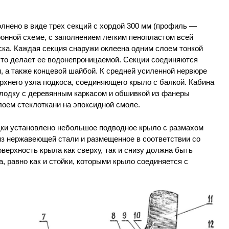
лнено в виде трех секций с хордой 300 мм (профиль —
онной схеме, с заполнением легким пенопластом всей
ска. Каждая секция снаружи оклеена одним слоем тонкой
что делает ее водонепроницаемой. Секции соединяются
а также концевой шайбой. К средней усиленной нервюре
рхнего узла подкоса, соединяющего крыло с балкой. Кабина
 лодку с деревянным каркасом и обшивкой из фанеры
лоем стеклоткани на эпоксидной смоле.
дки установлено небольшое подводное крыло с размахом
из нержавеющей стали и размещенное в соответствии со
оверхность крыла как сверху, так и снизу должна быть
, равно как и стойки, которыми крыло соединяется с