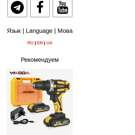
Язык | Language | Мова
RU
|
EN
|
UA
Рекомендуем