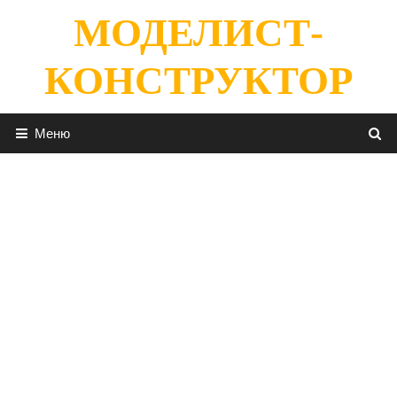
Перейти
МОДЕЛИСТ-
к
содержимому
КОНСТРУКТОР
Меню