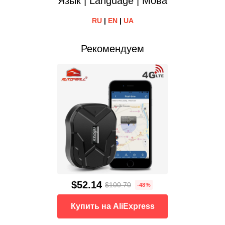
Язык | Language | Мова
RU
|
EN
|
UA
Рекомендуем
$52.14
$100.70
-48%
Купить на AliExpress