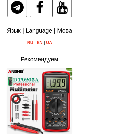
Язык | Language | Мова
RU
|
EN
|
UA
Рекомендуем