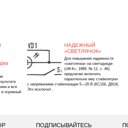
Н
НАДЕЖНЫЙ
«СВЕТЛЯЧОК»
Для повышения надежности
дка
«светлячка» на светодиоде
(«М-К», 1989, № 11, с. 46)
предлагаю включить
ии
параллельно ему стабилитрон
езультате
с напряжением стабилизации 5—20 В (КС156, Д814).
ини и вся
Это исключит...
 в огромный
ОР
ПОДПИСЫВАЙТЕСЬ
П