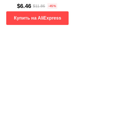
$6.46
$11.86
-45%
Купить на AliExpress