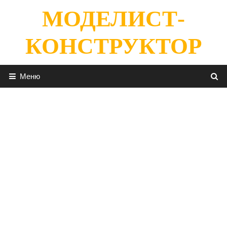
Перейти
МОДЕЛИСТ-
к
содержимому
КОНСТРУКТОР
Меню