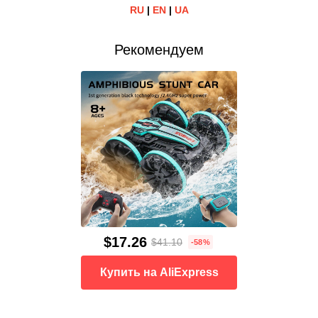
RU
|
EN
|
UA
Рекомендуем
$17.26
$41.10
-58%
Купить на AliExpress