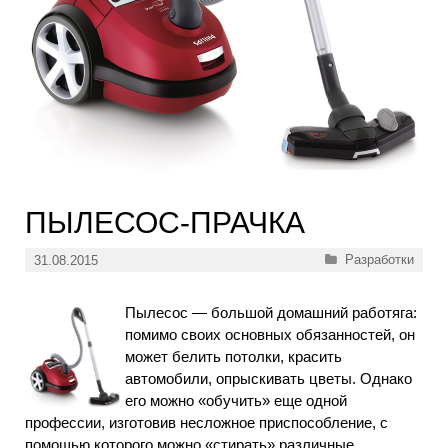
ПЫЛЕСОС-ПРАЧКА
Рубрики
Разработки
31.08.2015
Пылесос — большой домашний работяга:
помимо своих основных обязанностей, он
может белить потолки, красить
автомобили, опрыскивать цветы. Однако
его можно «обучить» еще одной
профессии, изготовив несложное приспособление, с
помощью которого можно «стирать» различные