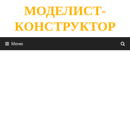
Перейти
МОДЕЛИСТ-
к
содержимому
КОНСТРУКТОР
Меню