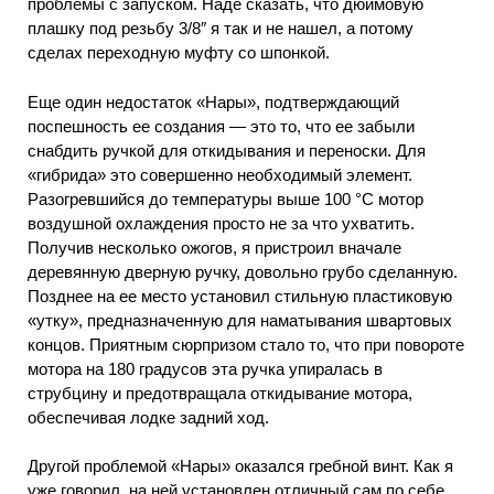
проблемы с запуском. Наде сказать, что дюймовую
плашку под резьбу 3/8″ я так и не нашел, а потому
сделах переходную муфту со шпонкой.
Еще один недостаток «Нары», подтверждающий
поспешность ее создания — это то, что ее забыли
снабдить ручкой для откидывания и переноски. Для
«гибрида» это совершенно необходимый элемент.
Разогревшийся до температуры выше 100 °С мотор
воздушной охлаждения просто не за что ухватить.
Получив несколько ожогов, я пристроил вначале
деревянную дверную ручку, довольно грубо сделанную.
Позднее на ее место установил стильную пластиковую
«утку», предназначенную для наматывания швартовых
концов. Приятным сюрпризом стало то, что при повороте
мотора на 180 градусов эта ручка упиралась в
струбцину и предотвращала откидывание мотора,
обеспечивая лодке задний ход.
Другой проблемой «Нары» оказался гребной винт. Как я
уже говорил, на ней установлен отличный сам по себе