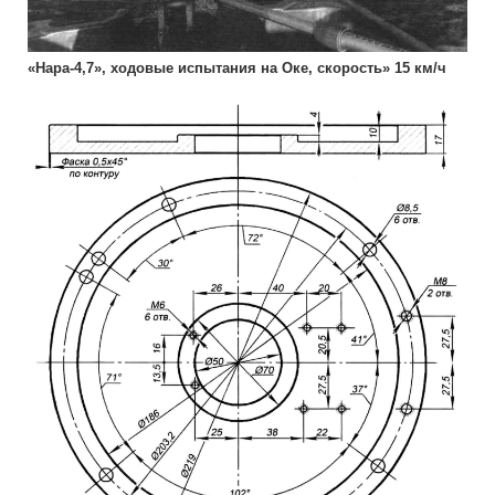
«Нара-4,7», ходовые испытания на Оке, скорость» 15 км/ч