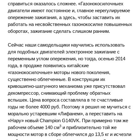
справиться оказалось сложнее. «Газонокосилочныех
двигатели имеют постоянное и, главное нерегулируемое
опережение зажигания, а здесь, чтобы заставить их
работать на несвойственных газонокосилке повышенных
оборотах, зажигание сделать слишком ранним.
Сейчас наши самодельщики научились использовать
для подобных двигателей электронное зажигание с
переменным углом опережения, но тогда, осенью 2014
года, в продаже появились китайские
«газонокосилочные» моторы нового поколения,
существенно облегченные. В конструкции их
кривошипно-шатунного механизма уже присутствовал
декомпрессор, снимающий проблему обратных
вспышек. Цена вопроса составляла в те счастливые
годы не более 4000 руб. Поэтому я решил не мучиться с
морально устаревшим «Лифанем», а переставить на
«Нару» новый Champion G140VK. При примерно том же
3
рабочем объеме 140 см
и приблизительно той же
мощности мотор в сборе облегчился до 13,5 кг и исчезли