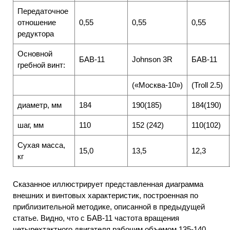
Передаточное
отношение
0,55
0,55
0,55
редуктора
Основной
БАВ-11
Johnson 3R
БАВ-11
гребной винт:
(«Москва-10»)
(Troll 2.5)
диаметр, мм
184
190(185)
184(190)
шаг, мм
110
152 (242)
110(102)
Сухая масса,
15,0
13,5
12,3
кг
Сказанное иллюстрирует представленная диаграмма
внешних и винтовых характеристик, построенная по
приблизительной методике, описанной в предыдущей
статье. Видно, что с БАВ-11 частота вращения
четырехтактного двигателя рабочим объемом 135-140