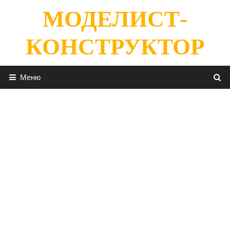
Перейти
МОДЕЛИСТ-
к
содержимому
КОНСТРУКТОР
Меню