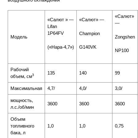
«Салют»
«Салют » —
«Салют» —
—
Lifan
1P64FV
Champion
Zongshen
Модель
(«Нара-4,7»)
G140VK
NP100
Рабочий
135
140
99
3
объем, см
Максимальная
4,7/
4,0/
3,0/
мощность,
3600
3600
3600
л.с./об/мин
Объем
топливного
1,0
1,0
0,75
бака, л