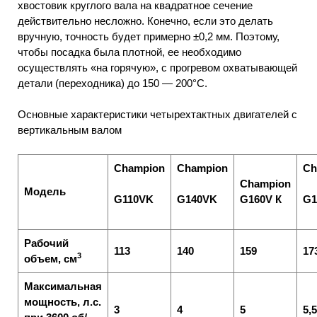
хвостовик круглого вала на квадратное сечение
действительно несложно. Конечно, если это делать
вручную, точность будет примерно ±0,2 мм. Поэтому,
чтобы посадка была плотной, ее необходимо
осуществлять «на горячую», с прогревом охватывающей
детали (переходника) до 150 — 200°С.
Основные характеристики четырехтактных двигателей с
вертикальным валом
Champion
Champion
Ch
Champion
Модель
G160V
К
G110VK
G140VK
G1
Рабочий
113
140
159
17
3
объем, см
Максимальная
мощность, л.с.
3
4
5
5,5