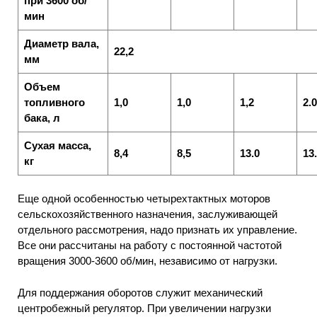
при 3600 об/
мин
Диаметр вала,
22,2
мм
Объем
топливного
1,0
1,0
1,2
2.0
бака, л
Сухая масса,
8,4
8,5
13.0
13
кг
Еще одной особенностью четырехтактных моторов
сельскохозяйственного назначения, заслуживающей
отдельного рассмотрения, надо признать их управление.
Все они рассчитаны на работу с постоянной частотой
вращения 3000-3600 об/мин, независимо от нагрузки.
Для поддержания оборотов служит механический
центробежный регулятор. При увеличении нагрузки