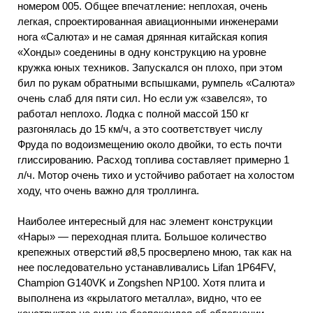
номером 005. Общее впечатление: неплохая, очень
легкая, спроектированная авиационными инженерами
нога «Салюта» и не самая дрянная китайская копия
«Хонды» соеденины в одну конструкцию на уровне
кружка юных техников. Запускался он плохо, при этом
бил по рукам обратными вспышками, румпель «Салюта»
очень слаб для пяти сил. Но если уж «завелся», то
работал неплохо. Лодка с полной массой 150 кг
разгонялась до 15 км/ч, а это соответствует числу
Фруда по водоизмещению около двойки, то есть почти
глиссированию. Расход топлива составляет примерно 1
л/ч. Мотор очень тихо и устойчиво работает на холостом
ходу, что очень важно для троллинга.
Наиболее интересный для нас элемент конструкции
«Нары» — переходная плита. Большое количество
крепежных отверстий ø8,5 просверлено мною, так как на
нее последовательно устанавливались Lifan 1P64FV,
Champion G140VK и Zongshen NP100. Хотя плита и
выполнена из «крылатого металла», видно, что ее