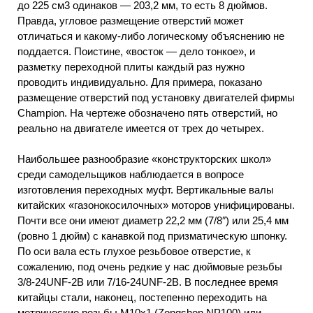
до 225 см3 одинаков — 203,2 мм, то есть 8 дюймов.
Правда, угловое размещение отверстий может
отличаться и какому-либо логическому объяснению не
поддается. Поистине, «восток — дело тонкое», и
разметку переходной плиты каждый раз нужно
проводить индивидуально. Для примера, показано
размещение отверстий под установку двигателей фирмы
Champion. На чертеже обозначено пять отверстий, но
реально на двигателе имеется от трех до четырех.
Наибольшее разнообразие «конструкторских школ»
среди самодельщиков наблюдается в вопросе
изготовления переходных муфт. Вертикальные валы
китайских «газонокосилочных» моторов унифицированы.
Почти все они имеют диаметр 22,2 мм (7/8″) или 25,4 мм
(ровно 1 дюйм) с канавкой под призматическую шпонку.
По оси вала есть глухое резьбовое отверстие, к
сожалению, под очень редкие у нас дюймовые резьбы
3/8-24UNF-2B или 7/16-24UNF-2B. В последнее время
китайцы стали, наконец, постепенно переходить на
метрические резьбы М10х1 (Zongshen NP100) или