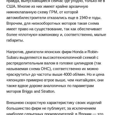
правда, выпускающиеся сейчас где угодно, только не в
США. Многие из них имеют крайне архаичную
нижнеклапанную схему ГРМ, от которой
автомобилестроители отказались еще в 1940-е годы.
Впрочем, для низкооборотных моторов такая схема
имеет право на существование, так как обеспечивает
более «плотную» компоновку и, соответственно, малые
габариты.
Напротив, двигатели японских фирм Honda и Robin-
Subaru выделяются высокотехнологичной схемой с
распределительным валом в головке цилиндров (так
называемая схема ОНС), соответственно их можно
«раскрутить» до частоты выше 4000 об/мин. Но и цена
«японцев» примерно втрое выше, чем «китайцев», они
также вдвое дороже аналогичных по параметрам
моторов Briggs and Stratton.
Внешнюю скоростную характеристику своих изделий
большинство фирм не публикует, за исключением
наиболее серьезных производителей: в Японии — это