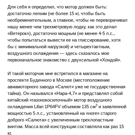
Для себя я определил, что мотор должен быть:
достаточно легким (не более 15 кг, чтобы быть
необременительным, а главное, чтобы не переворачивал
нашу менее чем трехметровую лодку, как это делал
«Ветерок»), достаточно мощным (не менее 4-5 л.с.,
чтобы попытаться вывести ее на глиссирование, хотя
бы с минимальной нагрузкой) и четырехтактным,
воздушного охлаждения — здесь сказалось мое
первоначальное знакомство с двухсильной «Хондой».
И такой моторчик мне встретился в магазине на
проспекте Буденного в Москве (местоположение
авиамоторного завода «Салют» уже не государственная
тайна). Он назывался «Нара-4,7» и представлял собой
китайский «газонокосилочный» мотор воздушного
3
охлаждения Lifan 1P64FV объемом 135 см
и заявленной
мощностью 5 л.с., установленный на «ноге» старого
доброго «Салюта» с увеличенным трехлопастным
винтом. Масса всей конструкции составляла как раз 15
кг.