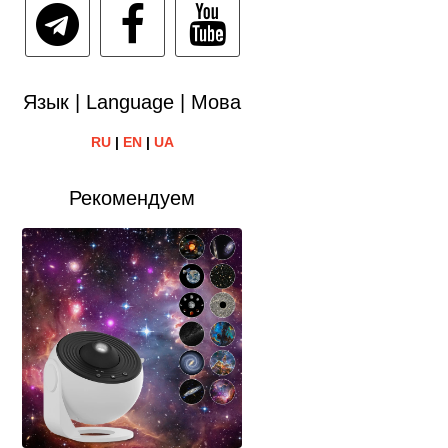
Язык | Language | Мова
RU
|
EN
|
UA
Рекомендуем