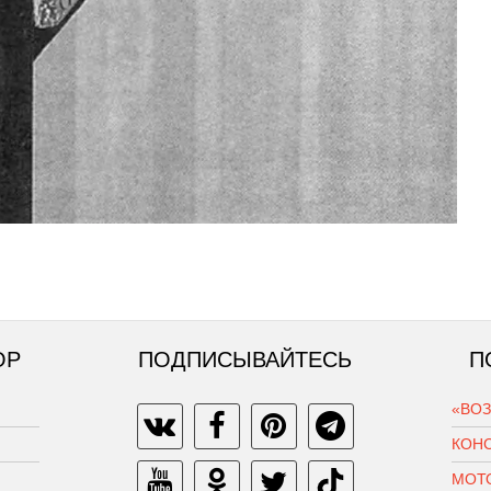
ОР
ПОДПИСЫВАЙТЕСЬ
П
«ВО
КОН
МОТ