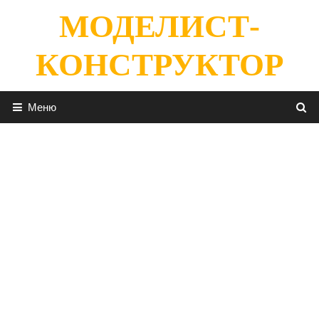
Перейти
МОДЕЛИСТ-
к
содержимому
КОНСТРУКТОР
Меню