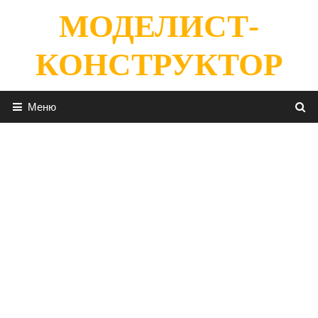
Перейти
МОДЕЛИСТ-
к
содержимому
КОНСТРУКТОР
Меню