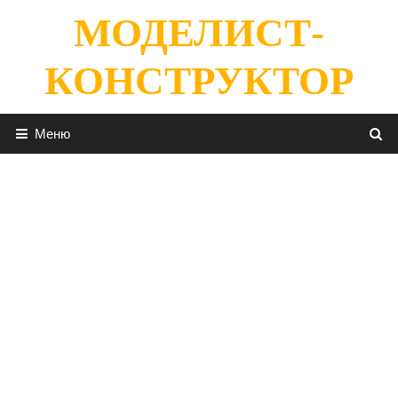
Перейти
МОДЕЛИСТ-
к
содержимому
КОНСТРУКТОР
Меню