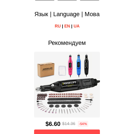
Язык | Language | Мова
RU
|
EN
|
UA
Рекомендуем
$6.60
$14.36
-54%