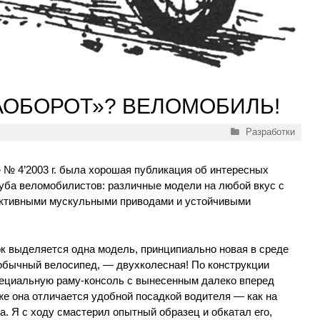
АОБОРОТ»? ВЕЛОМОБИЛЬ!
Рубрики
Разработки
 № 4’2003 г. была хорошая публикация об интересных
луба веломобилистов: различные модели на любой вкус с
ктивными мускульными приводами и устойчивыми
к выделяется одна модель, принципиально новая в среде
 обычный велосипед, — двухколесная! По конструкции
пециальную раму-консоль с вынесенным далеко вперед
же она отличается удобной посадкой водителя — как на
. Я с ходу смастерил опытный образец и обкатал его,