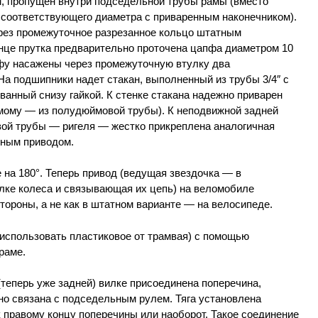
м, пропущен внутри подседельной трубы рамы (вместо
 соответствующего диаметра с приваренным наконечником).
ерез промежуточное разрезанное кольцо штатным
це прутка предварительно проточена цапфа диаметром 10
пфу насажены через промежуточную втулку два
а подшипники надет стакан, выполненный из трубы 3/4″ с
анный снизу гайкой. К стенке стакана надежно приварен
амому — из полудюймовой трубы). К неподвижной задней
ой трубы — ригеля — жестко прикреплена аналогичная
ьным приводом.
 на 180°. Теперь привод (ведущая звездочка — в
улке колеса и связывающая их цепь) на веломобиле
тороны, а не как в штатном варианте — на велосипеде.
 использовать пластиковое от трамвая) с помощью
раме.
(теперь уже задней) вилке присоединена поперечина,
но связана с подседельным рулем. Тяга установлена
 к правому концу поперечины или наоборот. Такое соединение