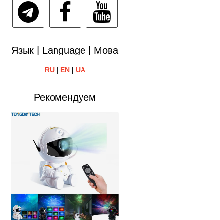
Язык | Language | Мова
RU
|
EN
|
UA
Рекомендуем