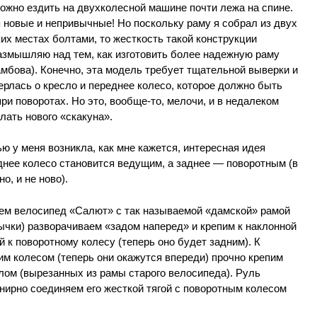
 можно ездить на двухколесной машине почти лежа на спине.
 новые и непривычные! Но поскольку раму я собрал из двух
ких местах болтами, то жесткость такой конструкции
азмышляю над тем, как изготовить более надежную раму
амбова). Конечно, эта модель требует тщательной выверки и
терлась о кресло и переднее колесо, которое должно быть
ри поворотах. Но это, вообще-то, мелочи, и в недалеком
ать нового «скакуна».
ю у меня возникла, как мне кажется, интересная идея
днее колесо становится ведущим, а заднее — поворотным (в
о, и не ново).
сем велосипед «Салют» с так называемой «дамской» рамой
ычки) разворачиваем «задом наперед» и крепим к наклонной
 к поворотному колесу (теперь оно будет задним). К
м колесом (теперь они окажутся впереди) прочно крепим
лом (вырезанных из рамы старого велосипеда). Руль
нирно соединяем его жесткой тягой с поворотным колесом