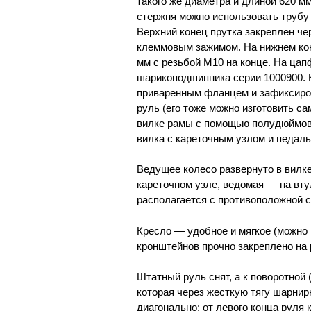
такого же диаметра и длиной 620 м
стержня можно использовать трубу
Верхний конец прутка закреплен ч
клеммовым зажимом. На нижнем кон
мм с резьбой М10 на конце. На ца
шарикоподшипника серии 1000900. Н
приваренным фланцем и зафиксиров
руль (его тоже можно изготовить с
вилке рамы с помощью полудюймов
вилка с кареточным узлом и педал
Ведущее колесо развернуто в вилке
кареточном узле, ведомая — на вт
располагается с противоположной с
Кресло — удобное и мягкое (можно
кронштейнов прочно закреплено на 
Штатный руль снят, а к поворотной 
которая через жесткую тягу шарнир
диагонально: от левого конца руля