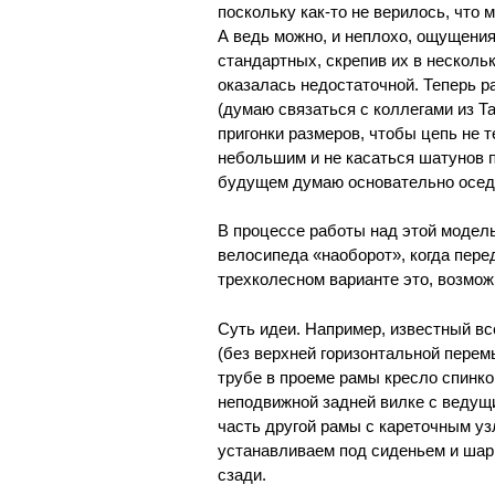
поскольку как-то не верилось, что
А ведь можно, и неплохо, ощущения
стандартных, скрепив их в несколь
оказалась недостаточной. Теперь р
(думаю связаться с коллегами из Т
пригонки размеров, чтобы цепь не 
небольшим и не касаться шатунов п
будущем думаю основательно оседл
В процессе работы над этой модель
велосипеда «наоборот», когда пере
трехколесном варианте это, возможн
Суть идеи. Например, известный в
(без верхней горизонтальной перем
трубе в проеме рамы кресло спинкой
неподвижной задней вилке с ведущи
часть другой рамы с кареточным уз
устанавливаем под сиденьем и шар
сзади.