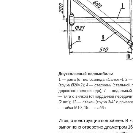
Двухколесный веломобиль:
1 — рама (от велосипеда «Салют»); 2 —
(труба Ø20×2); 4 — стержень (стальной п
дорожного велосипеда); 7 — педальный п
— тяга с вилкой (от карданной передачи 
(2 шт.); 12 — стакан (труба 3/4″ с прив
— гайка М10; 15 — шайба
Итак, о конструкции подробнее. В 
выполнено отверстие диаметром 16 