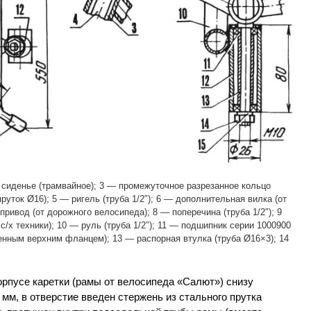
 сиденье (трамвайное); 3 — промежуточное разрезанное кольцо
руток Ø16); 5 — ригель (труба 1/2″); 6 — дополнительная вилка (от
ривод (от дорожного велосипеда); 8 — поперечина (труба 1/2″); 9
с/х техники); 10 — руль (труба 1/2″); 11 — подшипник серии 1000900
аренным верхним фланцем); 13 — распорная втулка (труба Ø16×3); 14
корпусе каретки (рамы от велосипеда «Салют») снизу
мм, в отверстие введен стержень из стального прутка