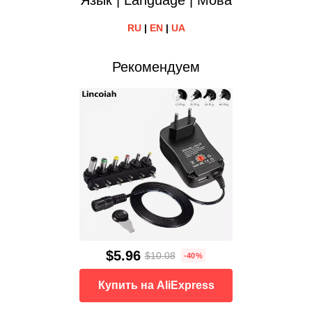
Язык | Language | Мова
RU
|
EN
|
UA
Рекомендуем
$5.96
$10.08
-40%
Купить на AliExpress