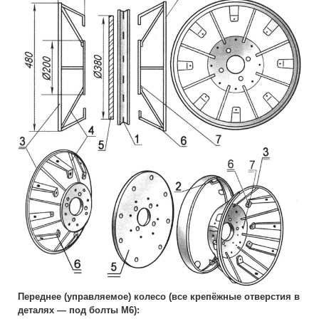
Переднее (управляемое) колесо (все крепёжные отверстия в
деталях — под болты М6):