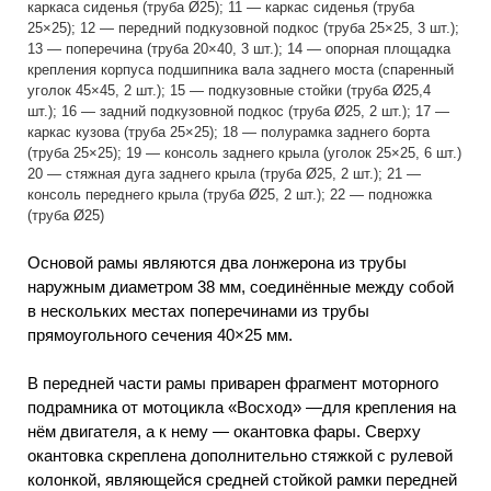
каркаса сиденья (труба Ø25); 11 — каркас сиденья (труба
25×25); 12 — передний подкузовной подкос (труба 25×25, 3 шт.);
13 — поперечина (труба 20×40, 3 шт.); 14 — опорная площадка
крепления корпуса подшипника вала заднего моста (спаренный
уголок 45×45, 2 шт.); 15 — подкузовные стойки (труба Ø25,4
шт.); 16 — задний подкузовной подкос (труба Ø25, 2 шт.); 17 —
каркас кузова (труба 25×25); 18 — полурамка заднего борта
(труба 25×25); 19 — консоль заднего крыла (уголок 25×25, 6 шт.)
20 — стяжная дуга заднего крыла (труба Ø25, 2 шт.); 21 —
консоль переднего крыла (труба Ø25, 2 шт.); 22 — подножка
(труба Ø25)
Основой рамы являются два лонжерона из трубы
наружным диаметром 38 мм, соединённые между собой
в нескольких местах поперечинами из трубы
прямоугольного сечения 40×25 мм.
В передней части рамы приварен фрагмент моторного
подрамника от мотоцикла «Восход» —для крепления на
нём двигателя, а к нему — окантовка фары. Сверху
окантовка скреплена дополнительно стяжкой с рулевой
колонкой, являющейся средней стойкой рамки передней