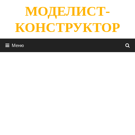
Перейти
МОДЕЛИСТ-
к
содержимому
КОНСТРУКТОР
Меню