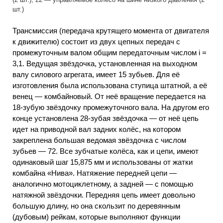
шт.)
Трансмиссия (передача крутящего момента от двигателя
к движителю) состоит из двух цепных передач с
промежуточным валом общим передаточным числом і =
3,1. Ведущая звёздочка, установленная на выходном
валу силового агрегата, имеет 15 зубьев. Для её
изготовления была использована ступица штатной, а её
венец — комбайновый. От неё вращение передается на
18-зубую звёздочку промежуточного вала. На другом его
конце установлена 28-зубая звёздочка — от неё цепь
идет на приводной вал задних колёс, на котором
закреплена большая ведомая звёздочка с числом
зубьев — 72. Все зубчатые колёса, как и цепи, имеют
одинаковый шаг 15,875 мм и использованы от жатки
комбайна «Нива». Натяжение передней цепи —
аналогично мотоциклетному, а задней — с помощью
натяжной звёздочки. Передняя цепь имеет довольно
большую длину, но она скользит по деревянным
(дубовым) рейкам, которые выполняют функции