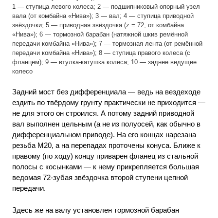
1 — ступица левого колеса; 2 — подшипниковый опорный узел
вала (от комбайна «Нива»); 3 — вал; 4 — ступица приводной
звёздочки; 5 — приводная звёздочка (z = 72, от комбайна
«Нива»); 6 — тормозной барабан (натяжной шкив ремённой
передачи комбайна «Нива»); 7 — тормозная лента (от ремённой
передачи комбайна «Нива»); 8 — ступица правого колеса (с
фланцем); 9 — втулка-катушка колеса; 10 — заднее ведущее
колесо
Задний мост без дифференциала — ведь на вездеходе
ездить по твёрдому грунту практически не приходится —
не для этого он строился. А потому задний приводной
вал выполнен цельным (а не из полуосей, как обычно в
дифференциальном приводе). На его концах нарезана
резьба М20, а на перепадах проточены конуса. Ближе к
правому (по ходу) концу приварен фланец из стальной
полосы с косынками — к нему прикрепляется большая
ведомая 72-зубая звёздочка второй ступени цепной
передачи.
Здесь же на валу установлен тормозной барабан