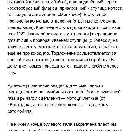
(натяжной шкив от комбайна), подсоединённый через
крестообразный фланец, приваренный к ступице колеса
(от полуоси автомобиля «Москвич»). В ступицах
проточены конусные отверстия (ответные конусам на
концах вала). Крепление ступиц производится затяжкой
гаек М20. Таким образом, отсутствие дифференциала
грозит лишь проворачиванием ступицы (с колесом) на
конусе, чего за многолетнюю эксплуатацию, к счастью,
ещё не происходило. Торможение осуществляется за
счёт обжима лентой (тоже от комбайна) барабана. В
действие тормоз приводится от педали в кабине через
тягу.
Рулевое управление вездехода — смешанного
(мотоциклетно-автомобильного) типа. Руль с рукояткой
газа и рычагом сцепления — мотоциклетные (от
«Восхода»), а направляющих колеса — два, как у
автомобиля.
На нижнем конце рулевого вала закреплена пластина
(рулевая сошка) с вваренными в неё втулками (концы от