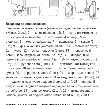
Вездеход на пневматиках:
1 — шина переднего колеса (камеры от задних колёс комбайна
«Нива», 2 шт.); 2 — капот (фанера, s4); 3 — руль (от мотоцикла
«Восход»); 4 — бензобак (от мотоцикла «Восход»); 5 —
сиденье; 6 — место пассажира; 7 — подножка; 8 — крыло (2
шт.); 9 — крыша кабины (кожзаменитель); 10 — тормозная тяга;
11 — кузов; 12 — рычаг подвески (2 шт.); 13 — поперечный
ремень (транспортёрная лента, 32 шт.); 14 — продольный
ремень (транспортёрная лента, 4 шт.); 15 — подкос подвески (2
шт.); 16 — рулевая тяга (2 шт.); 17 — двигатель (от мотоцикла
«Восход»); 18 — пусковой рычаг с тросом; 19 — поворотный
кулак; 20 — переднее колесо (2 шт.); 21 — фара (тракторная); 22
— зеркало заднего вида (2 шт.); 23 — ведущее колесо (2 шт.); 24
— подшипниковый узел ведущего вала (2 шт.); 25 — ведущий
вал; 26 — приводная звёздочка ведущего вала; 27 — тормозное
устройство; 28 — заднее крыло (2 шт.); 29 — шина ведущего
колеса (камеры от задних колёс комбайна КСК-100, 2 шт.)
Вездеход двухосный, четырёхопорный. Передние