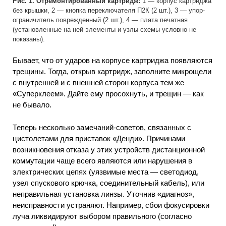
Рис. 1. Отремонтированный картридж:
1 — корпус картриджа
без крышки, 2 — кнопка переключателя П2К (2 шт.), 3 — упор-
ограничитель поврежденный (2 шт.), 4 — плата печатная
(установленные на ней элементы и узлы схемы условно не
показаны).
Бывает, что от ударов на корпусе картриджа появляются
трещины. Тогда, открыв картридж, заполните микрощели
с внутренней и с внешней сторон корпуса тем же
«Суперклеем». Дайте ему просохнуть, и трещин — как
не бывало.
Теперь несколько замечаний-советов, связанных с
цистолетами для приставок «Денди». Причинами
возникновения отказа у этих устройств дистанционной
коммутации чаще всего являются или нарушения в
электрических цепях (уязвимые места — светодиод,
узел спускового крючка, соединительный кабель), или
неправильная установка линзы. Уточнив «диагноз»,
неисправности устраняют. Например, сбои фокусировки
луча ликвидируют выбором правильного (согласно