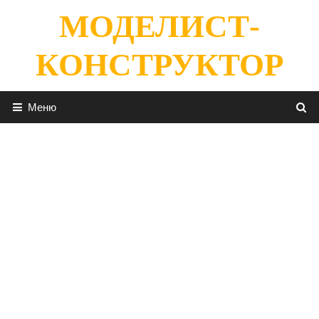
Перейти
МОДЕЛИСТ-
к
содержимому
КОНСТРУКТОР
Меню