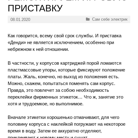
ПРИСТАВКУ
Рубрики
Сам себе электрик
08.01.2020
Как говорится, всему свой срок службы. И приставка
«Денди» не является исключением, особенно при
небрежном к ней отношении.
В частности, у корпусов картриджей порой ломаются
пластмассовые упоры, которые фиксируют положение
платы. Жаль, конечно, но выход из положения есть.
Можно, скажем, попытаться поменять сам корпус.
Правда, это повлечет за собою необходимость
переклейки фирменных этикеток… Что ж, занятие это
хотя и трудоемкое, но выполнимое.
Вначале этикетки хорошенько отмачивают, для чего
половину корпуса с наклейкой погружают на некоторое
время в воду. Затем ее аккуратно отделяют,
приклеивают к новому месту и сушат.