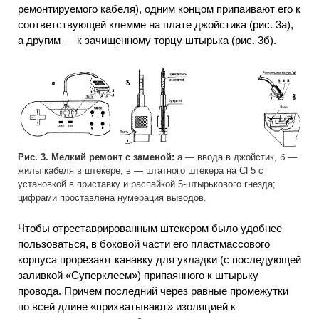
ремонтируемого кабеля), одним концом припаивают его к
соответствующей клемме на плате джойстика (рис. 3а),
а другим — к зачищенному торцу штырька (рис. 3б).
Рис. 3. Мелкий ремонт с заменой:
а — ввода в джойстик, б —
жилы кабеля в штекере, в — штатного штекера на СГ5 с
установкой в приставку и распайкой 5-штырькового гнезда;
цифрами проставлена нумерация выводов.
Чтобы отреставрированным штекером было удобнее
пользоваться, в боковой части его пластмассового
корпуса прорезают канавку для укладки (с последующей
заливкой «Суперклеем») припаянного к штырьку
провода. Причем последний через равные промежутки
по всей длине «прихватывают» изоляцией к