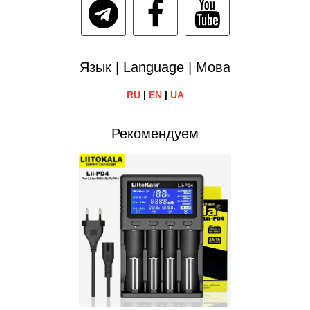
Язык | Language | Мова
RU
|
EN
|
UA
Рекомендуем