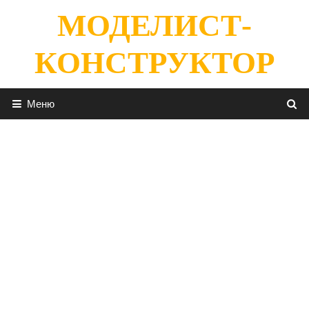
Перейти
МОДЕЛИСТ-
к
содержимому
КОНСТРУКТОР
Меню