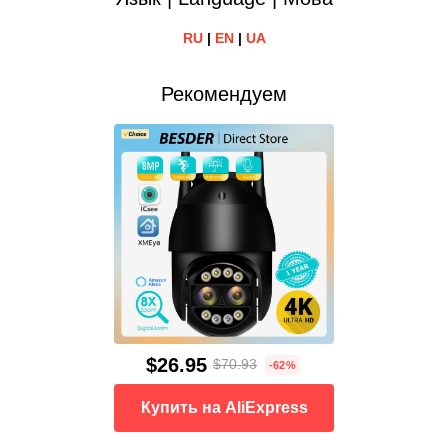
RU
|
EN
|
UA
Рекомендуем
$26.95
$70.93
-62%
Купить на AliExpress