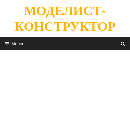
Перейти
МОДЕЛИСТ-
к
содержимому
КОНСТРУКТОР
Меню