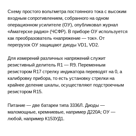
Схему простого вольтметра постоянного тока с высоким
входным сопротивлением, собранного на одном
операционном усилителе (ОУ), опубликовал журнал
«Аматерске радио» (ЧСФР). В приборе ОУ используется
как преобразователь «напряжение — ток». От
перегрузок ОУ защищают диоды VD1, VD2.
Для измерений различных напряжений служит
резистивный делитель R1 — R9. Переменным
резистором R17 стрелку индикатора переводят на 0, а
калибровку прибора, то есть установку стрелки на
крайнее деление шкалы, осуществляют подстроечным
резистором R15.
Питание — две батареи типа 3336Л. Диоды —
маломощные, кремниевые, например Д220А; ОУ —
любой, например К153УД1.