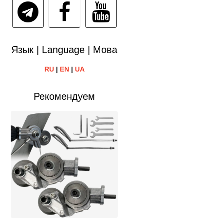
Язык | Language | Мова
RU
|
EN
|
UA
Рекомендуем