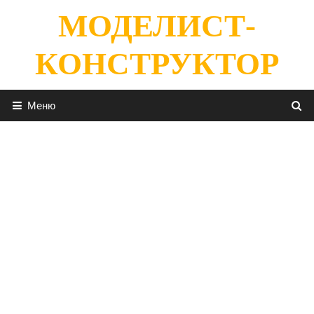
Перейти
МОДЕЛИСТ-
к
содержимому
КОНСТРУКТОР
Меню