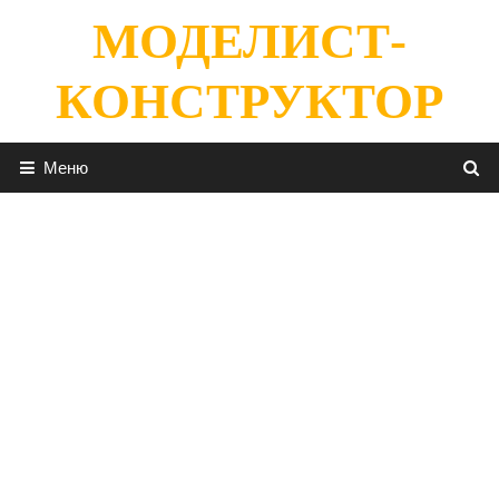
Перейти
МОДЕЛИСТ-
к
содержимому
КОНСТРУКТОР
Меню