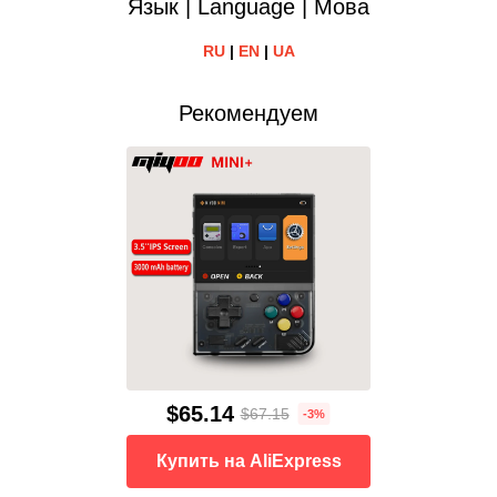
Язык | Language | Мова
RU
|
EN
|
UA
Рекомендуем
$65.14
$67.15
-3%
Купить на AliExpress