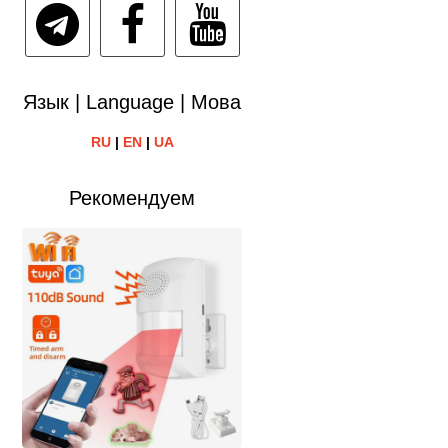
Язык | Language | Мова
RU
|
EN
|
UA
Рекомендуем