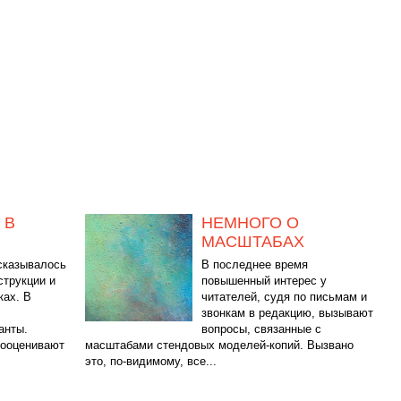
 В
НЕМНОГО О
МАСШТАБАХ
ссказывалось
В последнее время
струкции и
повышенный интерес у
ках. В
читателей, судя по письмам и
звонкам в редакцию, вызывают
анты.
вопросы, связанные с
дооценивают
масштабами стендовых моделей-копий. Вызвано
это, по-видимому, все...