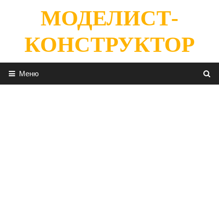
Перейти
МОДЕЛИСТ-
к
содержимому
КОНСТРУКТОР
Меню