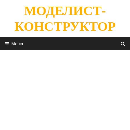
Перейти
МОДЕЛИСТ-
к
содержимому
КОНСТРУКТОР
Меню