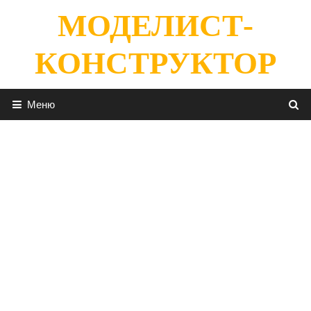
Перейти
МОДЕЛИСТ-
к
содержимому
КОНСТРУКТОР
Меню