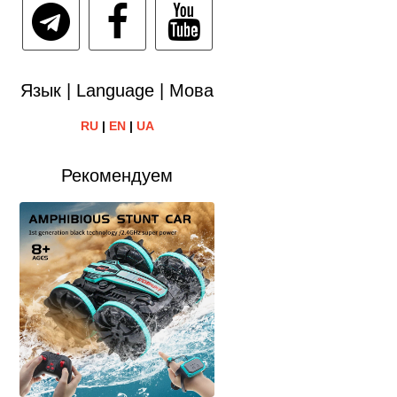
Язык | Language | Мова
RU
|
EN
|
UA
Рекомендуем