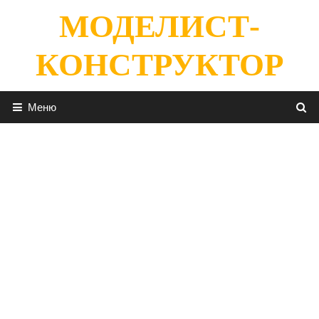
Перейти
МОДЕЛИСТ-
к
содержимому
КОНСТРУКТОР
Меню