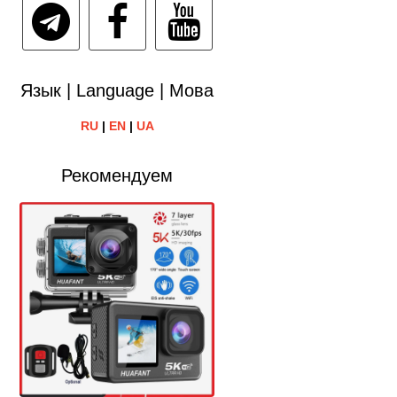
Язык | Language | Мова
RU
|
EN
|
UA
Рекомендуем