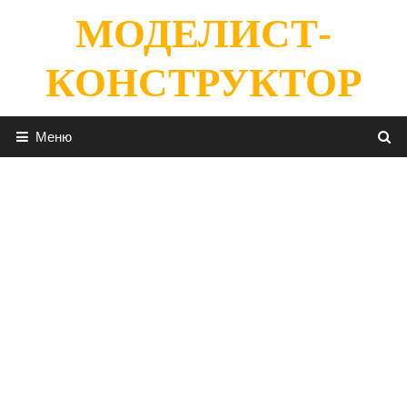
Перейти
МОДЕЛИСТ-
к
содержимому
КОНСТРУКТОР
Меню