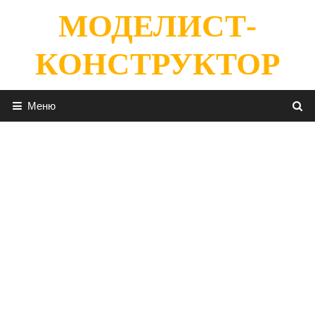
Перейти
МОДЕЛИСТ-
к
содержимому
КОНСТРУКТОР
Меню