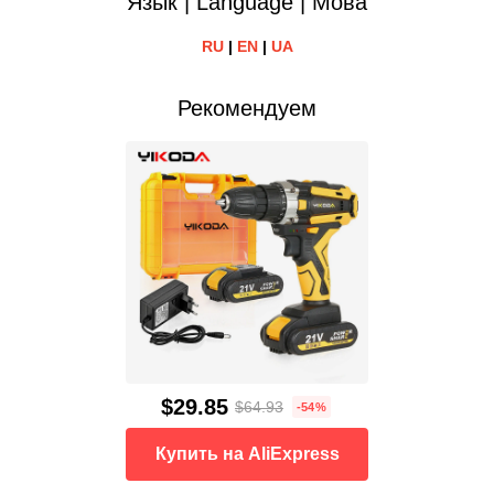
Язык | Language | Мова
RU
|
EN
|
UA
Рекомендуем
$29.85
$64.93
-54%
Купить на AliExpress