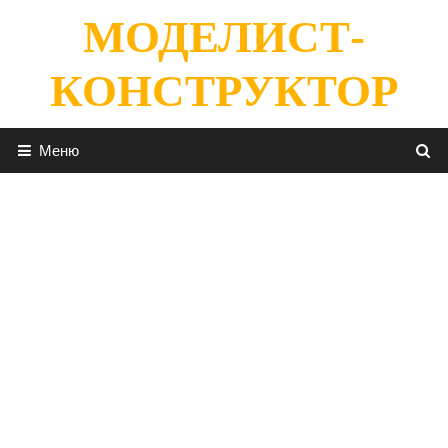
Перейти
МОДЕЛИСТ-
к
содержимому
КОНСТРУКТОР
Меню