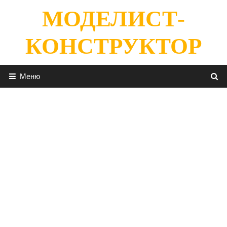
Перейти
МОДЕЛИСТ-
к
содержимому
КОНСТРУКТОР
Меню