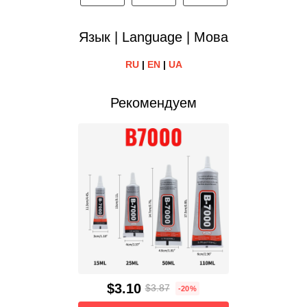
Язык | Language | Мова
RU
|
EN
|
UA
Рекомендуем
$3.10
$3.87
-20%