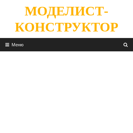
Перейти
МОДЕЛИСТ-
к
содержимому
КОНСТРУКТОР
Меню