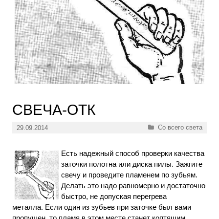
СВЕЧА-ОТК
Рубрики
Со всего света
29.09.2014
Есть надежный способ проверки качества
заточки полотна или диска пилы. Зажгите
свечу и проведите пламенем по зубьям.
Делать это надо равномерно и достаточно
быстро, не допуская перегрева
металла. Если один из зубьев при заточке был вами
пропущен, то пламя в этом месте станет коптящим.