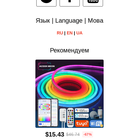
Язык | Language | Мова
RU
|
EN
|
UA
Рекомендуем
$15.43
$46.74
-67%