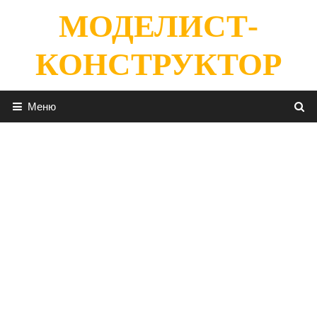
Перейти
МОДЕЛИСТ-
к
содержимому
КОНСТРУКТОР
Меню