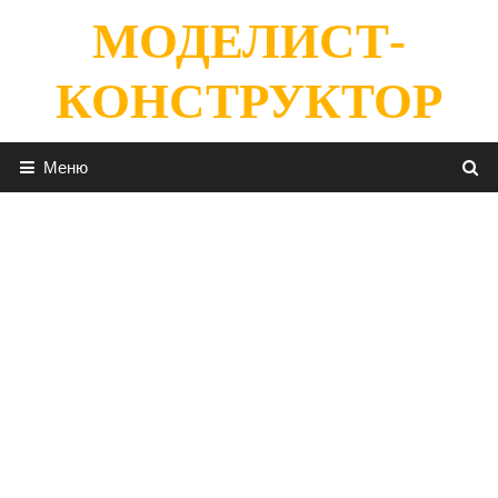
Перейти
МОДЕЛИСТ-
к
содержимому
КОНСТРУКТОР
Меню