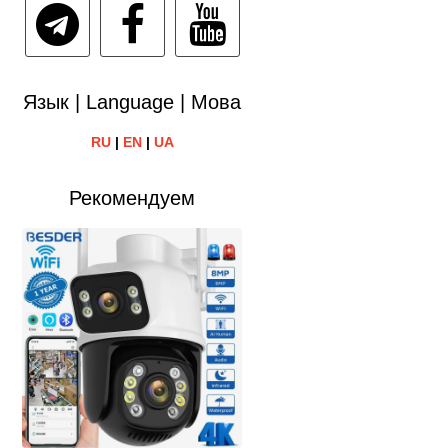
Язык | Language | Мова
RU
|
EN
|
UA
Рекомендуем