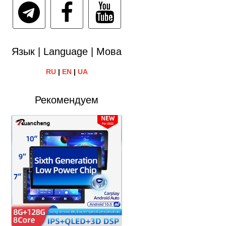
Язык | Language | Мова
RU
|
EN
|
UA
Рекомендуем