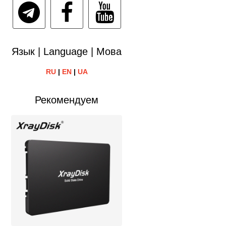
Язык | Language | Мова
RU
|
EN
|
UA
Рекомендуем